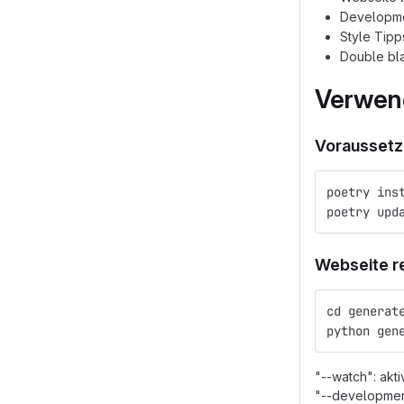
Developme
Style Tipp
Double bla
Verwen
Voraussetzu
poetry ins
poetry upd
Webseite r
cd generat
python gen
"--watch": akt
"--development