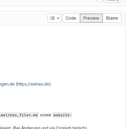
Table of contents
Code
Preview
Blame
ingen.de
(
https://wehao.de
)
sowie
lwelches_file*.md
website-
isiert. (Bei Änderung und via Cronjob täglich)