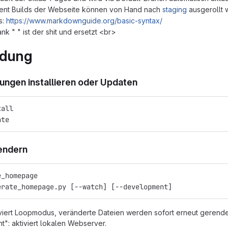
nt Builds der Webseite können von Hand nach
staging
ausgerollt w
s:
https://www.markdownguide.org/basic-syntax/
nk " " ist der shit und ersetzt <br>
dung
ngen installieren oder Updaten
tall
ate
endern
e_homepage
erate_homepage.py [--watch] [--development]
iviert Loopmodus, veränderte Dateien werden sofort erneut gerende
": aktiviert lokalen Webserver.