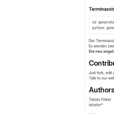
Terminass
cd generat
python gen
Der Terminassi
Es werden zwe
Die neu angel
Contrib
Just fork, edi
Talk to our we
Author
Tobias Finkel
istrator²