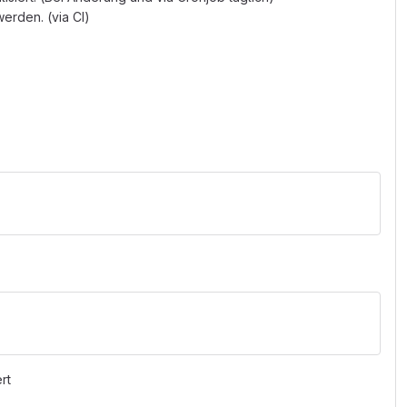
erden. (via CI)
rt