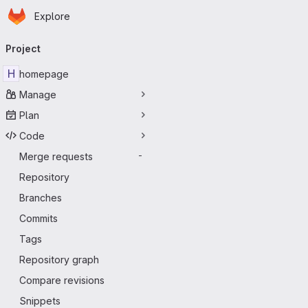
Homepage
Skip to main content
Explore
Primary navigation
Project
H
homepage
Manage
Plan
Code
Merge requests
-
Repository
Branches
Commits
Tags
Repository graph
Compare revisions
Snippets