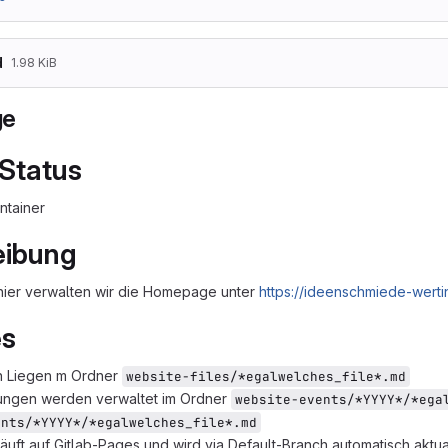
d
1.98 KiB
ge
 Status
ntainer
eibung
hier verwalten wir die Homepage unter
https://ideenschmiede-wert
es
en Liegen m Ordner
website-files/*egalwelches_file*.md
tungen werden verwaltet im Ordner
website-events/*YYYY*/*ega
ents/*YYYY*/*egalwelches_file*.md
äuft auf Gitlab-Pages und wird via Default-Branch automatisch aktual