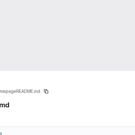
mepage
README.md
.md
0