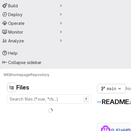
Build
Deploy
Operate
Monitor
Analyze
Help
Collapse sidebar
WEB
homepage
Repository
Files
main
ho
f
README
82a44f5