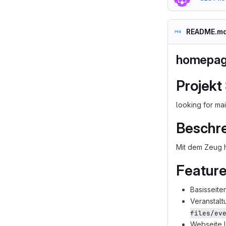
README.m
homepa
Projekt
looking for mai
Beschr
Mit dem Zeug 
Featur
Basisseit
Veranstal
files/ev
Webseite l