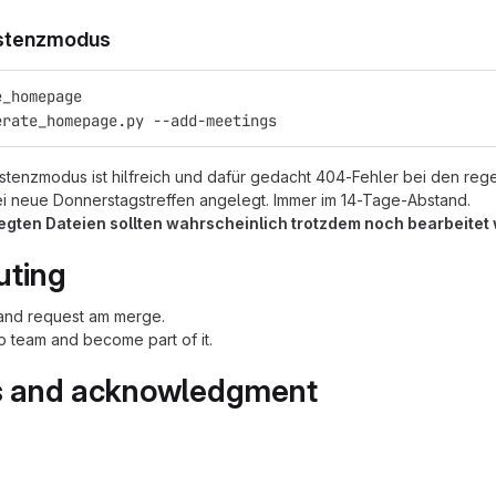
istenzmodus
e_homepage
erate_homepage.py --add-meetings
stenzmodus ist hilfreich und dafür gedacht 404-Fehler bei den reg
i neue Donnerstagstreffen angelegt. Immer im 14-Tage-Abstand.
egten Dateien sollten wahrscheinlich trotzdem noch bearbeitet
uting
t and request am merge.
b team and become part of it.
s and acknowledgment